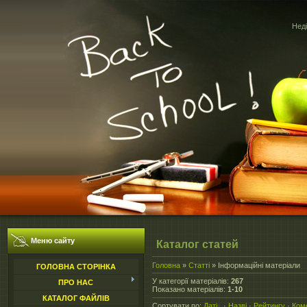
Неді
Меню сайту
Каталог статей
Головна
»
Статті
» Інформаційні матеріали
ГОЛОВНА СТОРІНКА
У категорії матеріалів
:
267
ПРО НАС
Показано матеріалів
:
1-10
КАТАЛОГ ФАЙЛІВ
Сортувати по
:
Даті
·
Назві
·
Рейтингу
·
Ком