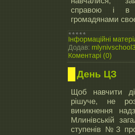
навчалися, за
справою і в 
громадянами своєї
Інформаційні матері
Додав:
mlynivschool
Коментарі (0)
День ЦЗ
Щоб навчити ді
рішуче, не ро
виникнення надз
Млинівській загал
ступенів №3 про