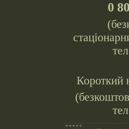
0 8
(без
стаціонарн
тел
Короткий
(безкоштов
тел