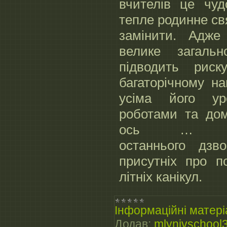
вчителів це чуд
тепле родинне св
замінити. Адже
велике загальн
підводить риск
багаторічному н
усіма його ур
роботами та дом
ось … Зву
останнього дзво
присутніх про п
літніх канікул.
Інформаційні матері
Додав:
mlynivschool