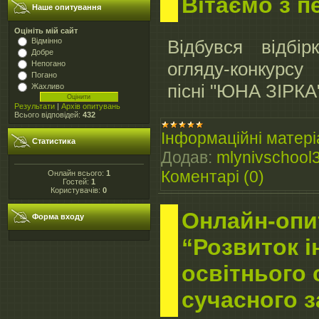
Вітаємо з 
Наше опитування
Оцініть мій сайт
Відмінно
Відбувся відбір
Добре
огляду-конкурсу
Непогано
Погано
пісні "ЮНА ЗІРКА
Жахливо
Результати
|
Архів опитувань
Всього відповідей:
432
Інформаційні матері
Статистика
Додав:
mlynivschool
Коментарі (0)
Онлайн всього:
1
Гостей:
1
Користувачів:
0
Онлайн-опи
Форма входу
“Розвиток 
освітнього
сучасного з