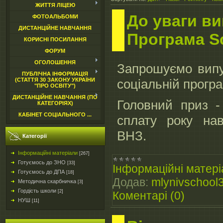
ЖИТТЯ ЛІЦЕЮ
До уваги ви
ФОТОАЛЬБОМИ
ДИСТАНЦІЙНЕ НАВЧАННЯ
Програма Sc
КОРИСНІ ПОСИЛАННЯ
ФОРУМ
ОГОЛОШЕННЯ
Запрошуємо випу
ПУБЛІЧНА ІНФОРМАЦІЯ
(СТАТТЯ 30 ЗАКОНУ УКРАЇНИ
соціальній програ
"ПРО ОСВІТУ")
ДИСТАНЦІЙНЕ НАВЧАННЯ (ПО
Головний приз -
КАТЕГОРІЯХ)
КАБІНЕТ СОЦІАЛЬНОГО ...
сплату року нав
ВНЗ.
Категорії
Інформаційні матеріали
[267]
Готуємось до ЗНО
[33]
Інформаційні матері
Готуємось до ДПА
[18]
Додав:
mlynivschool
Методична скарбничка
[3]
Гордість школи
[2]
Коментарі (0)
НУШ
[11]