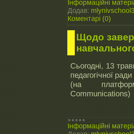
Інформаційні матері
Додав:
mlynivschool
Коментарі (0)
Щодо заве
навчальног
Сьогодні, 13 трав
педагогічної рад
(на платфо
Communications)
Інформаційні матері
Додав:
mlynivschool